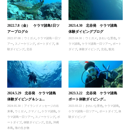
2022.7.8（金） ケラマ諸島1日ツ
2023.4.30 北谷発 ケラマ諸島
アーブログ☆
体験ダイビングブログ
2022.07.08
ウミガメ
,
ケラマ諸島一日ツ
2023.04.30
ウミガメ
,
きれいな景色
,
ケ
アー
,
スノーケリング
,
ボートダイブ
,
体
ラマ諸島
,
ケラマ諸島一日ツアー
,
ボート
験ダイビング
,
北谷
ダイブ
,
体験ダイビング
,
北谷
,
観光
2024.5.29 北谷発 ケラマ諸島
2023.3.22 北谷発 ケラマ諸島
体験ダイビング＆シュ...
ボート体験ダイビング...
2024.05.30
アイランドメッセージの出
2023.03.22
きれいな景色
,
ケラマ諸島
,
来事
,
ウミガメ
,
クマノミ
,
ケラマ諸島
,
ケ
ケラマ諸島一日ツアー
,
ボートダイブ
,
体
ラマ諸島一日ツアー
,
スノーケリング
,
ボ
験ダイビング
ートダイブ
,
体験ダイビング
,
北谷
,
沖縄
本島
,
海の生き物