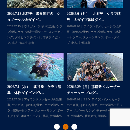
してなくてスグに逃げられる
ホワイトチップも近くまで寄ってきて怖かった
家族の集合写真はいいね
諸
2026.6.22（月） 北谷発 ケラマ諸
2026.6.18 北谷発 慶良間行き 体
【
次回は夏！お待ちしてます
島 体験ダイビング...
験ダイビングブログ
ら
来
2026.06.30
アイランドメッセージの出来
2026.06.18
きれいな景色
,
ケラマ諸島
,
ケ
202
...
＊＊＊
島
事
,
ウミガメ
,
きれいな景色
,
ケラマ諸島
,
ケ
ラマ諸島一日ツアー
,
スノーケリング
,
ダイ
事
イ
ラマ諸島一日ツアー
,
スノーケリング
,
ナガ
ビングポイント
,
体験ダイビング
,
北谷
ンヌ島
,
ボートダイブ
,
体験ダイビング
,
北
谷
,
沖縄本島
ー
2
2026.6.17（水）北谷発 クルーザー
2026.6.12（金） 北谷発 ケラマ諸
島
チャーター ブログ...
島 シュノーケリン...
ジ
202
Follow on Instagram
日ツ
2026.06.17
BBQ
,
アイランドメッセージ
2026.06.14
アイランドメッセージの出来
事
ー
の出来事
,
きれいな景色
,
チャータークルー
事
,
ウミガメ
,
きれいな景色
,
ケラマ諸島
,
ケ
ラ
ズ
,
ナガンヌ島
,
北谷
,
社員旅行
ラマ諸島一日ツアー
ダ