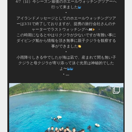
•
はいさい！
みわです
•
先日のリピーター様との3日間のダイビングではアオウミガ
メ、アカウミガメ、タイマイとトリプルカメが見られまし
た
•
アカウミガメさんは偶然いてくれない限り探すのは難しい
ですが… 最近ちょくちょく見れているようなので会えたら
ラッキーです
恐竜のようにかわいいお顔に夢中になりましたょ〜
•
ウチザンでロウニンアジも見れて、砂地では小さいエビや
サンゴにびっしりなデバスズメダイなど冬らしい景色も楽
しめました
...
•
island.message
はいさ〜い
今回は家族でご参加頂きました
海になかなか入ってくれなくて苦戦
でも途中からガンガン入ってくれ良かった