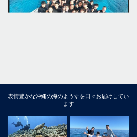
大人は全員ダイビング！！！
カメも全員会えてよかった
りた
今回の船はほかの船が行かないところなのでカメが人馴れしてなくてス
先
グに逃げられる
ホワイトチップも近くまで寄ってきて怖かった
家族の集合写真はいいね
次回は夏！お待ちしてます
＊＊＊
...
11月 5
表情豊かな沖縄の海のようすを日々お届けしてい
はいさ〜い
ます
今回は家族でご参加頂きました
海になかなか入ってくれなくて苦戦
でも途中からガンガン入ってくれ良かった
大人は全員ダイビング！！！
カメも全員会えてよかった
今回の船はほかの船が行かないところなのでカメが人馴れ