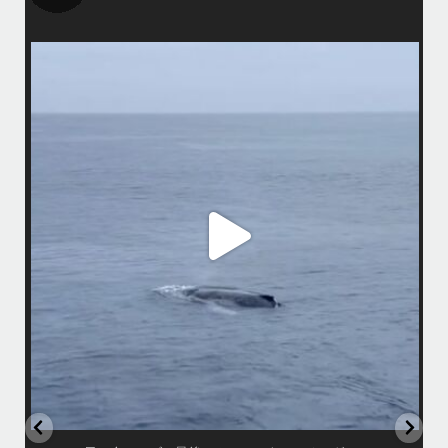
island.message
まし
•
はいさい！
みわです
で終
•
ッチ
先日のリピーター様との3日間のダイビングではアオウミガメ、アカウ
ミガメ、タイマイとトリプルカメが見られました
グ船
•
アカウミガメさんは偶然いてくれない限り探すのは難しいですが… 最近
ア
ちょくちょく見れているようなので会えたらラッキーです
園
母ク
恐竜のようにかわいいお顔に夢中になりましたょ〜
•
ウチザンでロウニンアジも見れて、砂地では小さいエビやサンゴにびっ
しりなデバスズメダイなど冬らしい景色も楽しめました
•
...
11月 25