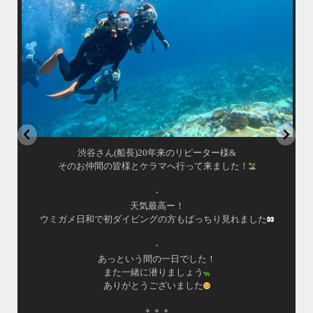
•
立公
渡嘉敷島の方も夏には珍しい北風つづきのおかげでビーチが穏やか
グ
...
8月 14
はいさい！
アイランドメッセージです
•
最近投稿できてませんでしたが今シーズンも渡嘉敷島上陸
ツアーとケラマ体験ダイビング&シュノーケル班に分かれて
毎日海へ行っております
•
海が穏やかな日がずーっと続いていてボートダイビングに
は最高のコンディションです！
昔よく潜りに来て下さっていたリピーターさんの子供が10
才になったので一緒にダイビングデビュー…なんて嬉しい
シチュエーションもあり、毎日色々なお客様と楽しくご一
緒させて頂いてます