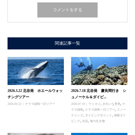
関連記事一覧
2026.3.22 北谷発 ホエールウォッ
2026.7.18 北谷発 慶良間行き シ
チングツアー
ュノーケル＆ダイビ...
2026.03.22
ケラマ諸島一日ツアー
2026.07.19
ウミガメ
,
きれいな景色
,
ケ
ラマ諸島
,
ケラマ諸島一日ツアー
,
スノー
ケリング
,
ダイビングポイント
,
体験ダイ
ビング
,
北谷
,
海の生き物