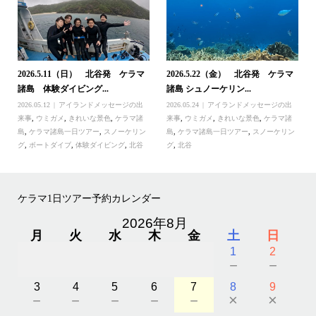
2026.5.11（日） 北谷発 ケラマ
2026.5.22（金） 北谷発 ケラマ
諸島 体験ダイビング...
諸島 シュノーケリン...
2026.05.12
アイランドメッセージの出
2026.05.24
アイランドメッセージの出
来事
,
ウミガメ
,
きれいな景色
,
ケラマ諸
来事
,
ウミガメ
,
きれいな景色
,
ケラマ諸
島
,
ケラマ諸島一日ツアー
,
スノーケリン
島
,
ケラマ諸島一日ツアー
,
スノーケリン
グ
,
ボートダイブ
,
体験ダイビング
,
北谷
グ
,
北谷
ケラマ1日ツアー予約カレンダー
2026年8月
月
火
水
木
金
土
日
1
2
－
－
3
4
5
6
7
8
9
－
－
－
－
－
×
×