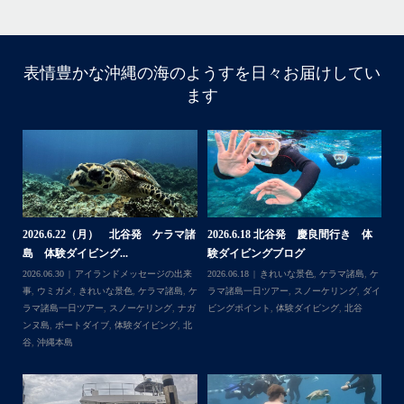
・
・
表情豊かな沖縄の海のようすを日々お届けしてい
はいさい
ます
アイランドメッセージです
・
最近は、連日クルーザーチャーターのご利用が続いていて
梅雨明け後のパーフェクトな海でバナナボートに船上
BBQ、シュノーケリングとお楽しみ頂いております
・
・
何ヶ月も前からやり取りさせて頂き温めていたご予約でし
たので、お天気とコンディションに恵まれて、皆さん大満
体
【台風13号によるツアー中止のお知
2026.8.2（火） 北谷発 ケラマ諸
2
足な一日を過ごして頂けて本当によかったです
らせ】
島 体験ダイビング&...
ュ
・
,
ケ
2026.08.06
アイランドメッセージの出来
2026.08.03
アイランドメッセージの出来
202
・
ダイ
事
,
台風
事
,
きれいな景色
,
ケラマ諸島
,
ケラマ諸島
マ
また来年も社員旅行で沖縄へいらっしゃる際は是非ご利用
一日ツアー
,
スノーケリング
,
ナガンヌ島
,
ン
くださいね！！
北谷
グ
ありがとうございました
・
・
...