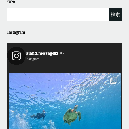
検索
Instagram
island.message
396
Instagram
island.message
はいさい！
アイランドメッセージです
•
最近投稿できてませんでしたが今シーズンも渡嘉敷島上陸ツアーとケラ
マ体験ダイビング&シュノーケル班に分かれて毎日海へ行っております
い
•
海が穏やかな日がずーっと続いていてボートダイビングには最高のコン
ディションです！
昔よく潜りに来て下さっていたリピーターさんの子供が10才になったの
で一緒にダイビングデビュー…なんて嬉しいシチュエーションもあり、
毎日色々なお客様と楽しくご一緒させて頂いてます