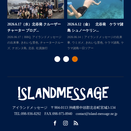
2026.7.28（火） 北谷発 ケラマ諸
2
2026.7.23 北谷発 慶良間行き 体
マ諸
島 体験ダイビング...
島
験ダイビング＆シュ...
2026.07.30
アイランドメッセージの出来
202
Follow on Instagram
2026.07.23
きれいな景色
,
ケラマ諸島
,
ケ
来
事
,
ウミウシ
,
きれいな景色
,
ケラマ諸島
,
ケ
事
ラマ諸島一日ツアー
,
スノーケリング
,
ダイ
,
ケ
ラマ諸島一日ツアー
,
スノーケリング
,
体験
ラ
ビングポイント
,
北谷
ダイビング
,
北谷
ト
アイランドメッセージ 〒904-0113 沖縄県中頭郡北谷町宮城3-134
TEL:098-936-8292 FAX:098-975-8940 contact@island-message.ne.jp