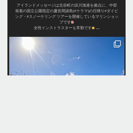
•
渡嘉敷島の方も夏には珍しい北風つづきのおかげでビーチ
...
が穏やか
island.message
・
・
はいさい
アイランドメッセージです
・
最近は、連日クルーザーチャーターのご利用が続いていて梅雨明け後の
どな
パーフェクトな海でバナナボートに船上BBQ、シュノーケリングとお楽
しみ頂いております
・
・
何ヶ月も前からやり取りさせて頂き温めていたご予約でしたので、お天
「
気とコンディションに恵まれて、皆さん大満足な一日を過ごして頂けて
本当によかったです
・
立公
・
ま
グ
また来年も社員旅行で沖縄へいらっしゃる際は是非ご利用ください
ね！！
ありがとうございました
ウ
・
・
...
6月 28