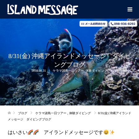
8/31(金) 沖縄アイランドメッセージ ダイビ
ングブログ
2018.08.31
ケラマ諸島一日ツアー
,
体験ダイビング
ブログ
ケラマ諸島一日ツアー
,
体験ダイビング
8/31(金) 沖縄アイランド
メッセージ ダイビングブログ
はいさい
アイランドメッセージです