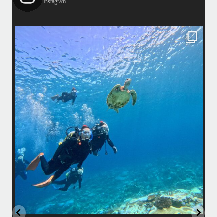
Instagram
island.message
はいさい！
アイランドメッセージです
•
最近投稿できてませんでしたが今シーズンも渡嘉敷島上陸ツアーとケラ
マ体験ダイビング&シュノーケル班に分かれて毎日海へ行っております
い
•
海が穏やかな日がずーっと続いていてボートダイビングには最高のコン
ディションです！
昔よく潜りに来て下さっていたリピーターさんの子供が10才になったの
で一緒にダイビングデビュー…なんて嬉しいシチュエーションもあり、
毎日色々なお客様と楽しくご一緒させて頂いてます
•
立公
渡嘉敷島の方も夏には珍しい北風つづきのおかげでビーチが穏やか
グ
...
8月 14