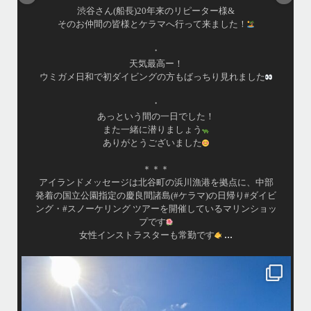
はいさい！
アイランドメッセージです
•
最近投稿できてませんでしたが今シーズンも渡嘉敷島上陸
ツアーとケラマ体験ダイビング&シュノーケル班に分かれて
毎日海へ行っております
•
海が穏やかな日がずーっと続いていてボートダイビングに
は最高のコンディションです！
昔よく潜りに来て下さっていたリピーターさんの子供が10
才になったので一緒にダイビングデビュー…なんて嬉しい
シチュエーションもあり、毎日色々なお客様と楽しくご一
緒させて頂いてます
•
渡嘉敷島の方も夏には珍しい北風つづきのおかげでビーチ
...
が穏やか
island.message
・
・
はいさい
アイランドメッセージです
・
最近は、連日クルーザーチャーターのご利用が続いていて梅雨明け後の
どな