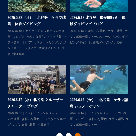
・
何ヶ月も前からやり取りさせて頂き温めていたご予約でし
たので、お天気とコンディションに恵まれて、皆さん大満
体
【台風13号によるツアー中止のお知
2026.8.2（火） 北谷発 ケラマ諸
2
足な一日を過ごして頂けて本当によかったです
らせ】
島 体験ダイビング&...
ュ
・
,
ケ
2026.08.06
アイランドメッセージの出来
2026.08.03
アイランドメッセージの出来
202
・
ダイ
事
,
台風
事
,
きれいな景色
,
ケラマ諸島
,
ケラマ諸島
マ
また来年も社員旅行で沖縄へいらっしゃる際は是非ご利用
一日ツアー
,
スノーケリング
,
ナガンヌ島
,
ン
くださいね！！
北谷
グ
ありがとうございました
・
・
...
2026.7.28（火） 北谷発 ケラマ諸
2
2026.7.23 北谷発 慶良間行き 体
マ諸
島 体験ダイビング...
島
験ダイビング＆シュ...
2026.07.30
アイランドメッセージの出来
202
Follow on Instagram
2026.07.23
きれいな景色
,
ケラマ諸島
,
ケ
来
事
,
ウミウシ
,
きれいな景色
,
ケラマ諸島
,
ケ
事
ラマ諸島一日ツアー
,
スノーケリング
,
ダイ
,
ケ
ラマ諸島一日ツアー
,
スノーケリング
,
体験
ラ
ビングポイント
,
北谷
ダイビング
,
北谷
ト