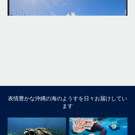
パーフェクトな海でバナナボートに船上BBQ、シュノーケリングとお楽
しみ頂いております
・
・
何ヶ月も前からやり取りさせて頂き温めていたご予約でしたので、お天
「
気とコンディションに恵まれて、皆さん大満足な一日を過ごして頂けて
本当によかったです
・
立公
・
ま
グ
また来年も社員旅行で沖縄へいらっしゃる際は是非ご利用ください
ね！！
ありがとうございました
ウ
・
・
...
6月 28
・
・
表情豊かな沖縄の海のようすを日々お届けしてい
はいさい
ます
アイランドメッセージです
・
最近は、連日クルーザーチャーターのご利用が続いていて
梅雨明け後のパーフェクトな海でバナナボートに船上
BBQ、シュノーケリングとお楽しみ頂いております
・