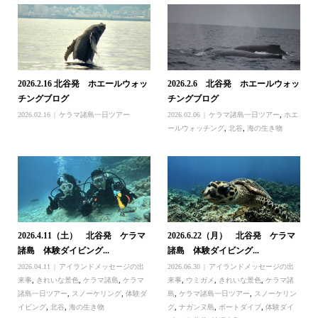
2026.2.16 北谷発 ホエールウォッ
2026.2.6 北谷発 ホエールウォッ
チングブログ
チングブログ
2026.02.16
ケラマ諸島一日ツアー
2026.02.06
ケラマ諸島一日ツアー
,
ホエ
ールウォッチング
,
北谷
,
海の生き物
2026.4.11（土） 北谷発 ケラマ
2026.6.22（月） 北谷発 ケラマ
諸島 体験ダイビング...
諸島 体験ダイビング...
2026.04.11
アイランドメッセージの出
2026.06.30
アイランドメッセージの出
来事
,
きれいな景色
,
ケラマ諸島
,
ケラマ
来事
,
ウミガメ
,
きれいな景色
,
ケラマ諸
諸島一日ツアー
,
スノーケリング
,
体験ダ
島
,
ケラマ諸島一日ツアー
,
スノーケリン
イビング
,
北谷
,
海の生き物
グ
,
ナガンヌ島
,
ボートダイブ
,
体験ダイ