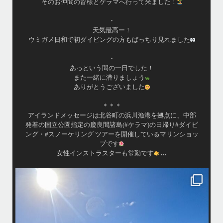
アイランドメッセージです
•
最近投稿できてませんでしたが今シーズンも渡嘉敷島上陸
ツアーとケラマ体験ダイビング&シュノーケル班に分かれて
毎日海へ行っております
•
海が穏やかな日がずーっと続いていてボートダイビングに
は最高のコンディションです！
昔よく潜りに来て下さっていたリピーターさんの子供が10
才になったので一緒にダイビングデビュー…なんて嬉しい
シチュエーションもあり、毎日色々なお客様と楽しくご一
緒させて頂いてます
•
渡嘉敷島の方も夏には珍しい北風つづきのおかげでビーチ
...
が穏やか
island.message
・
・
はいさい
アイランドメッセージです
・
最近は、連日クルーザーチャーターのご利用が続いていて梅雨明け後の
どな
パーフェクトな海でバナナボートに船上BBQ、シュノーケリングとお楽
しみ頂いております
・