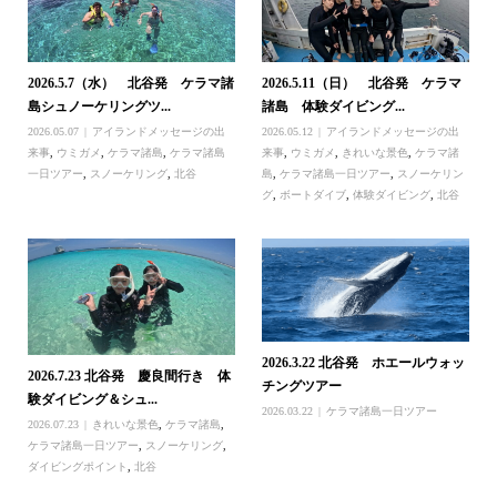
2026.5.7（水） 北谷発 ケラマ諸
2026.5.11（日） 北谷発 ケラマ
島シュノーケリングツ...
諸島 体験ダイビング...
2026.05.07
アイランドメッセージの出
2026.05.12
アイランドメッセージの出
来事
,
ウミガメ
,
ケラマ諸島
,
ケラマ諸島
来事
,
ウミガメ
,
きれいな景色
,
ケラマ諸
一日ツアー
,
スノーケリング
,
北谷
島
,
ケラマ諸島一日ツアー
,
スノーケリン
グ
,
ボートダイブ
,
体験ダイビング
,
北谷
2026.3.22 北谷発 ホエールウォッ
2026.7.23 北谷発 慶良間行き 体
チングツアー
験ダイビング＆シュ...
2026.03.22
ケラマ諸島一日ツアー
2026.07.23
きれいな景色
,
ケラマ諸島
,
ケラマ諸島一日ツアー
,
スノーケリング
,
ダイビングポイント
,
北谷