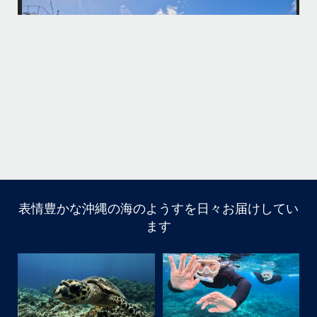
・
何ヶ月も前からやり取りさせて頂き温めていたご予約でしたので、お天
「
気とコンディションに恵まれて、皆さん大満足な一日を過ごして頂けて
本当によかったです
・
立公
・
ま
グ
また来年も社員旅行で沖縄へいらっしゃる際は是非ご利用ください
ね！！
ありがとうございました
ウ
・
・
...
6月 28
・
・
表情豊かな沖縄の海のようすを日々お届けしてい
はいさい
ます
アイランドメッセージです
・
最近は、連日クルーザーチャーターのご利用が続いていて
梅雨明け後のパーフェクトな海でバナナボートに船上
BBQ、シュノーケリングとお楽しみ頂いております
・
・