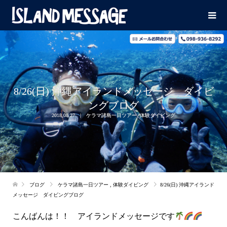
8/26(日) 沖縄アイランドメッセージ ダイビ
ングブログ
2018.08.27
ケラマ諸島一日ツアー
,
体験ダイビング
ブログ
ケラマ諸島一日ツアー
,
体験ダイビング
8/26(日) 沖縄アイランド
メッセージ ダイビングブログ
こんばんは！！ アイランドメッセージです