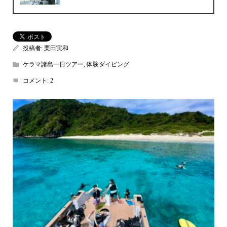
投稿者:
栗田実和
ケラマ諸島一日ツアー
,
体験ダイビング
コメント:
2