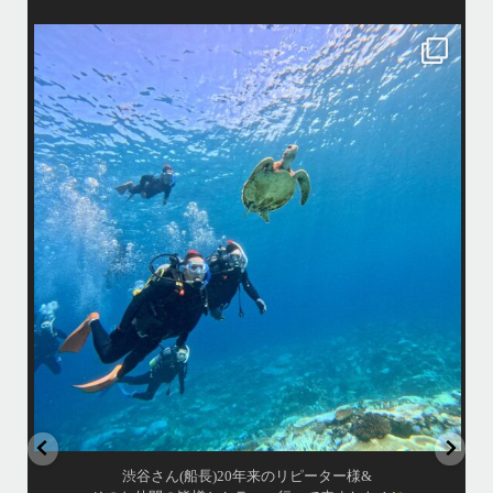
island.message
はいさい！
アイランドメッセージです
•
最近投稿できてませんでしたが今シーズンも渡嘉敷島上陸ツアーとケラ
マ体験ダイビング&シュノーケル班に分かれて毎日海へ行っております
い
•
海が穏やかな日がずーっと続いていてボートダイビングには最高のコン
ディションです！
昔よく潜りに来て下さっていたリピーターさんの子供が10才になったの
で一緒にダイビングデビュー…なんて嬉しいシチュエーションもあり、
毎日色々なお客様と楽しくご一緒させて頂いてます
•
立公
渡嘉敷島の方も夏には珍しい北風つづきのおかげでビーチが穏やか
グ
...
8月 14
はいさい！