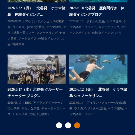
何ヶ月も前からやり取りさせて頂き温めていたご予約でし
たので、お天気とコンディションに恵まれて、皆さん大満
体
【台風13号によるツアー中止のお知
2026.8.2（火） 北谷発 ケラマ諸
2
足な一日を過ごして頂けて本当によかったです
らせ】
島 体験ダイビング&...
ュ
・
,
ケ
2026.08.06
アイランドメッセージの出来
2026.08.03
アイランドメッセージの出来
202
・
ダイ
事
,
台風
事
,
きれいな景色
,
ケラマ諸島
,
ケラマ諸島
マ
また来年も社員旅行で沖縄へいらっしゃる際は是非ご利用
一日ツアー
,
スノーケリング
,
ナガンヌ島
,
ン
くださいね！！
北谷
グ
ありがとうございました
・
・
...
2026.7.28（火） 北谷発 ケラマ諸
2
2026.7.23 北谷発 慶良間行き 体
マ諸
島 体験ダイビング...
島
験ダイビング＆シュ...
2026.07.30
アイランドメッセージの出来
202
Follow on Instagram
2026.07.23
きれいな景色
,
ケラマ諸島
,
ケ
来
事
,
ウミウシ
,
きれいな景色
,
ケラマ諸島
,
ケ
事
ラマ諸島一日ツアー
,
スノーケリング
,
ダイ
,
ケ
ラマ諸島一日ツアー
,
スノーケリング
,
体験
ラ
ビングポイント
,
北谷
ダイビング
,
北谷
ト