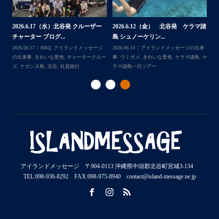
2026.7.28（火） 北谷発 ケラマ諸
2
2026.7.23 北谷発 慶良間行き 体
マ諸
島 体験ダイビング...
島
験ダイビング＆シュ...
2026.07.30
アイランドメッセージの出来
202
Follow on Instagram
2026.07.23
きれいな景色
,
ケラマ諸島
,
ケ
来
事
,
ウミウシ
,
きれいな景色
,
ケラマ諸島
,
ケ
事
ラマ諸島一日ツアー
,
スノーケリング
,
ダイ
,
ケ
ラマ諸島一日ツアー
,
スノーケリング
,
体験
ラ
ビングポイント
,
北谷
ダイビング
,
北谷
ト
アイランドメッセージ 〒904-0113 沖縄県中頭郡北谷町宮城3-134
TEL:098-936-8292 FAX:098-975-8940 contact@island-message.ne.jp