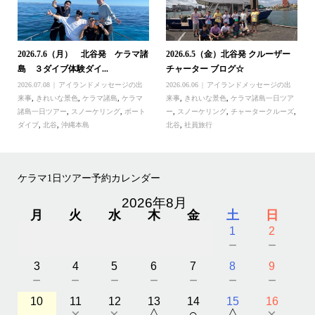
2026.7.6（月） 北谷発 ケラマ諸
2026.6.5（金）北谷発 クルーザー
島 ３ダイブ体験ダイ...
チャーター ブログ☆
2026.07.08
アイランドメッセージの出
2026.06.06
アイランドメッセージの出
来事
,
きれいな景色
,
ケラマ諸島
,
ケラマ
来事
,
きれいな景色
,
ケラマ諸島一日ツア
諸島一日ツアー
,
スノーケリング
,
ボート
ー
,
スノーケリング
,
チャータークルーズ
,
ダイブ
,
北谷
,
沖縄本島
北谷
,
社員旅行
ケラマ1日ツアー予約カレンダー
2026年8月
月
火
水
木
金
土
日
1
2
－
－
3
4
5
6
7
8
9
－
－
－
－
－
－
－
10
11
12
13
14
15
16
－
×
×
△
○
△
×