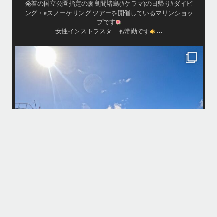
渡嘉敷島の方も夏には珍しい北風つづきのおかげでビーチ
...
が穏やか
island.message
・
・
はいさい
アイランドメッセージです
・
最近は、連日クルーザーチャーターのご利用が続いていて梅雨明け後の
どな
パーフェクトな海でバナナボートに船上BBQ、シュノーケリングとお楽
しみ頂いております
・
・
何ヶ月も前からやり取りさせて頂き温めていたご予約でしたので、お天
「
気とコンディションに恵まれて、皆さん大満足な一日を過ごして頂けて
本当によかったです
・
立公
・
ま
グ
また来年も社員旅行で沖縄へいらっしゃる際は是非ご利用ください
ね！！
ありがとうございました
ウ
・
・
...
6月 28