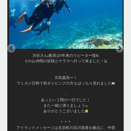
8月 14
はいさい！
アイランドメッセージです
•
最近投稿できてませんでしたが今シーズンも渡嘉敷島上陸
ツアーとケラマ体験ダイビング&シュノーケル班に分かれて
毎日海へ行っております
•
海が穏やかな日がずーっと続いていてボートダイビングに
は最高のコンディションです！
昔よく潜りに来て下さっていたリピーターさんの子供が10
才になったので一緒にダイビングデビュー…なんて嬉しい
シチュエーションもあり、毎日色々なお客様と楽しくご一
緒させて頂いてます
•