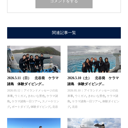
関連記事一覧
2026.5.11（日） 北谷発 ケラマ
2026.5.10（土） 北谷発 ケラマ
諸島 体験ダイビング...
諸島 体験ダイビング...
2026.05.12
アイランドメッセージの出
2026.05.10
アイランドメッセージの出
来事
,
ウミガメ
,
きれいな景色
,
ケラマ諸
来事
,
ウミガメ
,
きれいな景色
,
ケラマ諸
島
,
ケラマ諸島一日ツアー
,
スノーケリン
島
,
ケラマ諸島一日ツアー
,
体験ダイビン
グ
,
ボートダイブ
,
体験ダイビング
,
北谷
グ
,
北谷