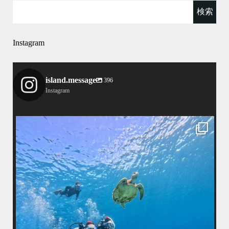
Instagram
island.message
396
Instagram
island.message
はいさい！
アイランドメッセージです
•
最近投稿できてませんでしたが今シーズンも渡嘉敷島上陸ツアーとケラ
マ体験ダイビング&シュノーケル班に分かれて毎日海へ行っております
い
•
海が穏やかな日がずーっと続いていてボートダイビングには最高のコン
ディションです！
昔よく潜りに来て下さっていたリピーターさんの子供が10才になったの
で一緒にダイビングデビュー…なんて嬉しいシチュエーションもあり、
毎日色々なお客様と楽しくご一緒させて頂いてます
•
立公
渡嘉敷島の方も夏には珍しい北風つづきのおかげでビーチが穏やか
グ
...