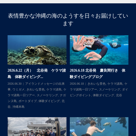
・
・
表情豊かな沖縄の海のようすを日々お届けしてい
はいさい
ます
アイランドメッセージです
・
最近は、連日クルーザーチャーターのご利用が続いていて
梅雨明け後のパーフェクトな海でバナナボートに船上
BBQ、シュノーケリングとお楽しみ頂いております
・
・
何ヶ月も前からやり取りさせて頂き温めていたご予約でし
たので、お天気とコンディションに恵まれて、皆さん大満
体
【台風13号によるツアー中止のお知
2026.8.2（火） 北谷発 ケラマ諸
2
足な一日を過ごして頂けて本当によかったです
らせ】
島 体験ダイビング&...
ュ
・
,
ケ
2026.08.06
アイランドメッセージの出来
2026.08.03
アイランドメッセージの出来
202
・
ダイ
事
,
台風
事
,
きれいな景色
,
ケラマ諸島
,
ケラマ諸島
マ
また来年も社員旅行で沖縄へいらっしゃる際は是非ご利用
一日ツアー
,
スノーケリング
,
ナガンヌ島
,
ン
くださいね！！
北谷
グ
ありがとうございました
・
・
...