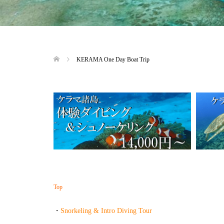
KERAMA One Day Boat Trip
Top
・
Snorkeling & Intro Diving Tour