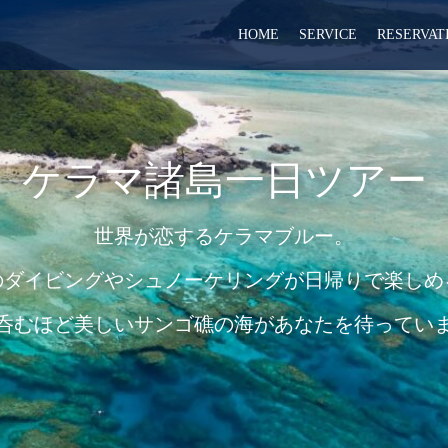
HOME
SERVICE
RESERVAT
ケラマ諸島一日ツアー
世界が恋するケラマブルー。
のダイビングやシュノーケリングが日帰りで楽しめ
呑むほど美しいサンゴ礁の海があなたを待ってい