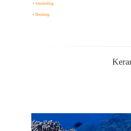
・
Snorkeling
・
Booking
・・・
Keram