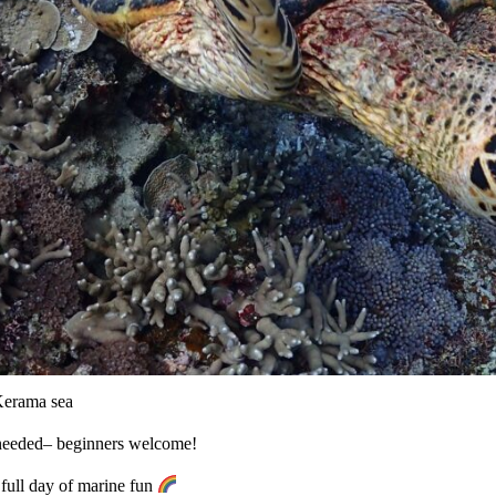
 Kerama sea
 needed– beginners welcome!
a full day of marine fun