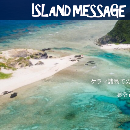
ケラマ諸島で
息を