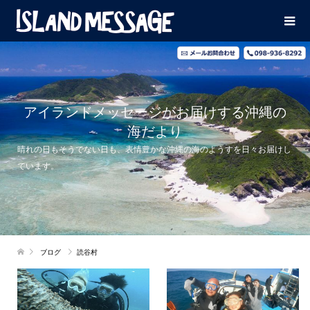
アイランドメッセージがお届けする沖縄の
海だより
晴れの日もそうでない日も、表情豊かな沖縄の海のようすを日々お届けし
ています。
ブログ
読谷村