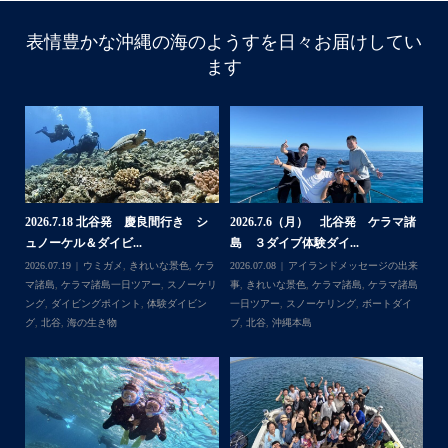
表情豊かな沖縄の海のようすを日々お届けしてい
ます
諸
2026.7.18 北谷発 慶良間行き シ
2026.7.6（月） 北谷発 ケラマ諸
2
ュノーケル＆ダイビ...
島 ３ダイブ体験ダイ...
島
来
2026.07.19
ウミガメ
,
きれいな景色
,
ケラ
2026.07.08
アイランドメッセージの出来
202
島
マ諸島
,
ケラマ諸島一日ツアー
,
スノーケリ
事
,
きれいな景色
,
ケラマ諸島
,
ケラマ諸島
事
島
,
ング
,
ダイビングポイント
,
体験ダイビン
一日ツアー
,
スノーケリング
,
ボートダイ
ラ
グ
,
北谷
,
海の生き物
ブ
,
北谷
,
沖縄本島
ン
谷