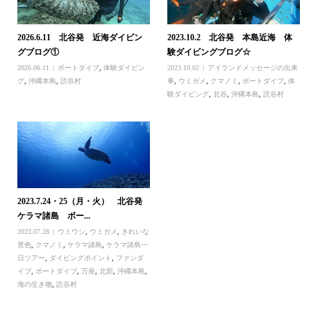
2026.6.11 北谷発 近海ダイビン
2023.10.2 北谷発 本島近海 体
グブログ①
験ダイビングブログ☆
2026.06.11
ボートダイブ
,
体験ダイビン
2023.10.02
アイランドメッセージの出来
グ
,
沖縄本島
,
読谷村
事
,
ウミガメ
,
クマノミ
,
ボートダイブ
,
体
験ダイビング
,
北谷
,
沖縄本島
,
読谷村
2023.7.24・25（月・火） 北谷発
ケラマ諸島 ボー...
2023.07.28
ウミウシ
,
ウミガメ
,
きれいな
景色
,
クマノミ
,
ケラマ諸島
,
ケラマ諸島一
日ツアー
,
ダイビングポイント
,
ファンダ
イブ
,
ボートダイブ
,
万座
,
北部
,
沖縄本島
,
海の生き物
,
読谷村