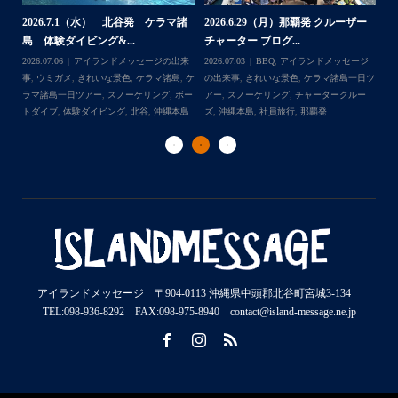
2026.7.1（水） 北谷発 ケラマ諸
2026.6.29（月）那覇発 クルーザー
体
2
島 体験ダイビング&...
チャーター ブログ...
チ
2026.07.06
アイランドメッセージの出来
2026.07.03
BBQ
,
アイランドメッセージ
,
ケ
事
,
ウミガメ
,
きれいな景色
,
ケラマ諸島
,
ケ
の出来事
,
きれいな景色
,
ケラマ諸島一日ツ
202
ダイ
ラマ諸島一日ツアー
,
スノーケリング
,
ボー
アー
,
スノーケリング
,
チャータークルー
の
トダイブ
,
体験ダイビング
,
北谷
,
沖縄本島
ズ
,
沖縄本島
,
社員旅行
,
那覇発
ズ
アイランドメッセージ 〒904-0113 沖縄県中頭郡北谷町宮城3-134
TEL:098-936-8292 FAX:098-975-8940 contact@island-message.ne.jp