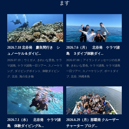
ます
諸
2026.7.18 北谷発 慶良間行き シ
2026.7.6（月） 北谷発 ケラマ諸
2
ュノーケル＆ダイビ...
島 ３ダイブ体験ダイ...
島
来
2026.07.19
ウミガメ
,
きれいな景色
,
ケラ
2026.07.08
アイランドメッセージの出来
202
島
マ諸島
,
ケラマ諸島一日ツアー
,
スノーケリ
事
,
きれいな景色
,
ケラマ諸島
,
ケラマ諸島
事
島
,
ング
,
ダイビングポイント
,
体験ダイビン
一日ツアー
,
スノーケリング
,
ボートダイ
ラ
グ
,
北谷
,
海の生き物
ブ
,
北谷
,
沖縄本島
ン
谷
2026.7.1（水） 北谷発 ケラマ諸
2026.6.29（月）那覇発 クルーザー
体
2
島 体験ダイビング&...
チャーター ブログ...