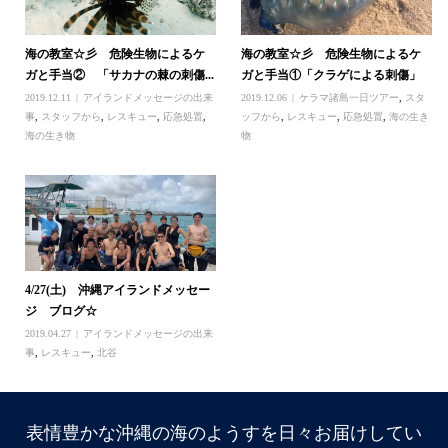
海の教室☆彡 危険生物によるケ
海の教室☆彡 危険生物によるケ
ガと手当② 「サカナの棘の刺傷...
ガと手当①「クラゲによる刺傷」
2019.12.11
アイランドメッセージの出来
2019.12.06
ケラマ諸島一日ツアー
,
スタ
事
,
スタッフから
,
レスキュー
,
応急処置
,
ッフから
,
レスキュー
,
応急処置
,
海の生き
海の生き物
物
4/27(土) 沖縄アイランドメッセー
ジ ブログ☆
2019.04.27
アイランドメッセージの出来
事
,
レスキュー
,
北谷
表情豊かな沖縄の海のようすを日々お届けしてい