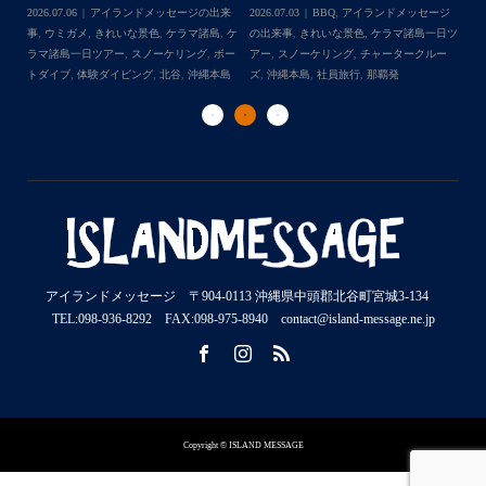
チ
2026.07.06
アイランドメッセージの出来
2026.07.03
BBQ
,
アイランドメッセージ
,
ケ
事
,
ウミガメ
,
きれいな景色
,
ケラマ諸島
,
ケ
の出来事
,
きれいな景色
,
ケラマ諸島一日ツ
202
ダイ
ラマ諸島一日ツアー
,
スノーケリング
,
ボー
アー
,
スノーケリング
,
チャータークルー
の
トダイブ
,
体験ダイビング
,
北谷
,
沖縄本島
ズ
,
沖縄本島
,
社員旅行
,
那覇発
ズ
アイランドメッセージ 〒904-0113 沖縄県中頭郡北谷町宮城3-134
TEL:098-936-8292 FAX:098-975-8940 contact@island-message.ne.jp
Copyright © ISLAND MESSAGE