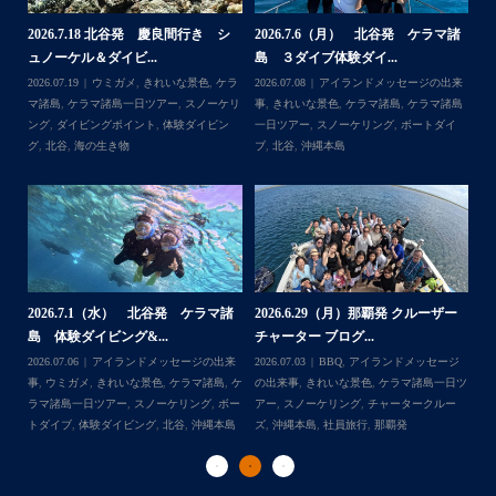
諸
2026.7.18 北谷発 慶良間行き シ
2026.7.6（月） 北谷発 ケラマ諸
2
ュノーケル＆ダイビ...
島 ３ダイブ体験ダイ...
島
来
2026.07.19
ウミガメ
,
きれいな景色
,
ケラ
2026.07.08
アイランドメッセージの出来
202
島
マ諸島
,
ケラマ諸島一日ツアー
,
スノーケリ
事
,
きれいな景色
,
ケラマ諸島
,
ケラマ諸島
事
島
,
ング
,
ダイビングポイント
,
体験ダイビン
一日ツアー
,
スノーケリング
,
ボートダイ
ラ
グ
,
北谷
,
海の生き物
ブ
,
北谷
,
沖縄本島
ン
谷
2026.7.1（水） 北谷発 ケラマ諸
2026.6.29（月）那覇発 クルーザー
体
2
島 体験ダイビング&...
チャーター ブログ...
チ
2026.07.06
アイランドメッセージの出来
2026.07.03
BBQ
,
アイランドメッセージ
,
ケ
事
,
ウミガメ
,
きれいな景色
,
ケラマ諸島
,
ケ
の出来事
,
きれいな景色
,
ケラマ諸島一日ツ
202
ダイ
ラマ諸島一日ツアー
,
スノーケリング
,
ボー
アー
,
スノーケリング
,
チャータークルー
の
トダイブ
,
体験ダイビング
,
北谷
,
沖縄本島
ズ
,
沖縄本島
,
社員旅行
,
那覇発
ズ