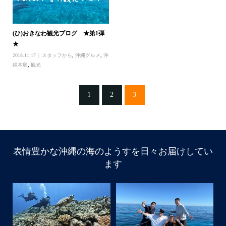
(ひ)おきなわ観光ブログ ★第1弾
★
2018.11.17
スタッフから
,
沖縄グルメ
,
沖
縄本島
,
観光
1
2
3
表情豊かな沖縄の海のようすを日々お届けしてい
ます