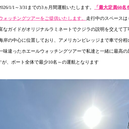
/1/1～3/31までの3ヵ月間運航いたします。
「最大定員60名
ウォッチングツアーをご提供いたします。
走行中のスペースは
富なガイドがオリジナルラミネートでクジラの説明を交えて丁
海岸の中心に位置しており、アメリカンビレッジまで車で分程
の一味違ったホエールウォッチングツアーで私達と一緒に最高の
すが、ボート全体で最少10名～の運航となります