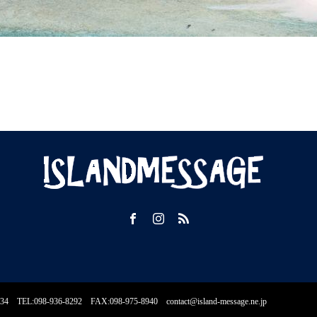
36-8292 FAX:098-975-8940 contact@island-message.ne.jp